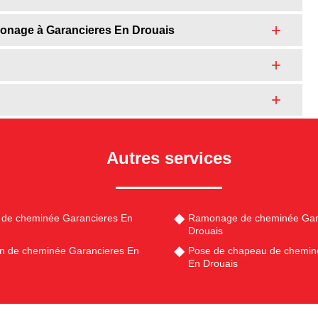
ramonage à Garancieres En Drouais
Autres services
 de cheminée Garancieres En
Ramonage de cheminée Gar
Drouais
en de cheminée Garancieres En
Pose de chapeau de chemin
En Drouais