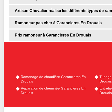
Artisan Chevalier réalise les différents types de 
Ramoneur pas cher à Garancieres En Drouais
Prix ramoneur à Garancieres En Drouais
Ramonage de chaudière Garancieres En
Tubage
Drouais
Drouais
Réparation de cheminée Garancieres En
Entreti
Drouais
Drouais